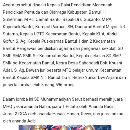
Acara tersebut dihadiri Kepala Balai Pendidikan Menengah
Pendidikan Pemuda dan Olahraga Kabupaten Bantul, H.
Suherman, M.Pd, Camat Bantul Bapak Drs. Susanto, M.PA,
Kapolsek Bantul, Kompol Paimun, SH, Danramil Bantul Mayor Inf
Sutarno, Kepala UPTD Kecamatan Bantul, Kepala KUA, Abdul
Gofur, S. Ag, Kepala Puskesmas Bantul 1 dan 2 Kecamatan
Bantul, Pengawas pendidikan agama dan pengawas sekolah SD
SMP SMA SMK Se-Kecamatan Bantul, Kepala sekolah SD SMP
SMK se-Kecamatan Bantul, Kesra Desa Sabdodadi Bpk. Khusni
Ada'i, S. Ag, Dewan juri peserta MTQ pelajar umum Kecamatan
Bantul, Kepala SMK N 1 Bantul Ibu Ir. Retno Yuniar Dwi Aryani dan
peserta lomba lebih kurang 596 orang.
Dalam lomba ini SD Muhammadiyah Serut berhasil meraih juara 1
MHQ yakni ananda Nahla, juara 1 Pidato oleh Ananda Radin,
Juara 2 CCA oleh ananda Hasan, Hasan, Revin, dan juara adzan
oleh ananda Adib.