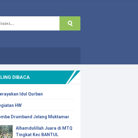
LING DIBACA
erayakan Idul Qurban
egiatan HW
omba Drumband Jelang Muktamar
Alhamdulillah Juara di MTQ
Tingkat Kec BANTUL