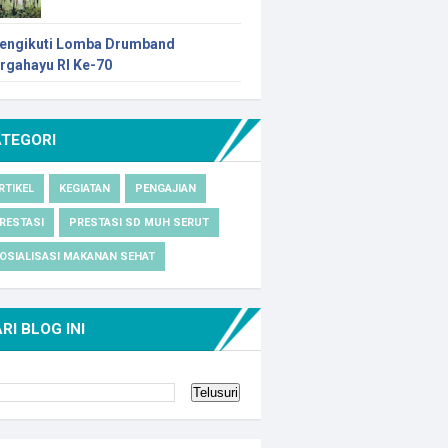
engikuti Lomba Drumband
irgahayu RI Ke-70
ATEGORI
RTIKEL
KEGIATAN
PENGAJIAN
RESTASI
PRESTASI SD MUH SERUT
OSIALISASI MAKANAN SEHAT
RI BLOG INI