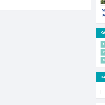
M
D
K
A
P
S
CA