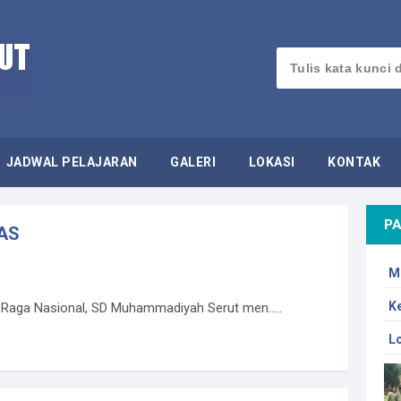
JADWAL PELAJARAN
GALERI
LOKASI
KONTAK
PA
NAS
M
K
Raga Nasional, SD Muhammadiyah Serut men.....
L