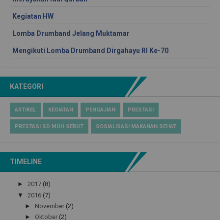
Kegiatan HW
Lomba Drumband Jelang Muktamar
Mengikuti Lomba Drumband Dirgahayu RI Ke-70
KATEGORI
ARTIKEL
KEGIATAN
PENGAJIAN
PRESTASI
PRESTASI SD MUH SERUT
SOSIALISASI MAKANAN SEHAT
TIMELINE
►
2017
(8)
▼
2016
(7)
►
November
(2)
►
Oktober
(2)