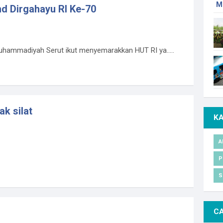
M
d Dirgahayu RI Ke-70
hammadiyah Serut ikut menyemarakkan HUT RI ya.....
ak silat
K
A
P
S
CA