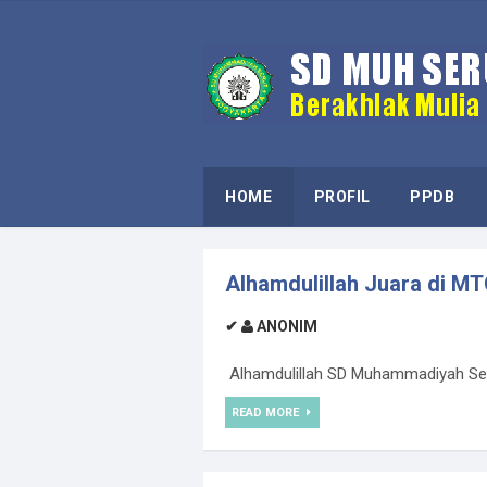
HOME
PROFIL
PPDB
Alhamdulillah Juara di M
✔
ANONIM
Alhamdulillah SD Muhammadiyah Seru
READ MORE