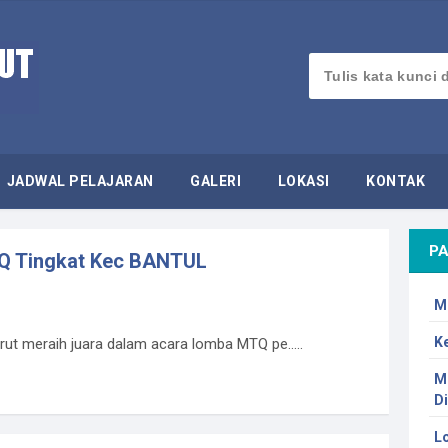
JADWAL PELAJARAN
GALERI
LOKASI
KONTAK
PA
TQ Tingkat Kec BANTUL
M
K
t meraih juara dalam acara lomba MTQ pe.....
M
D
L