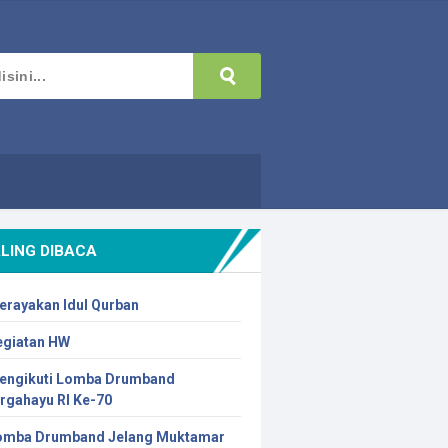
LING DIBACA
erayakan Idul Qurban
egiatan HW
engikuti Lomba Drumband
irgahayu RI Ke-70
omba Drumband Jelang Muktamar