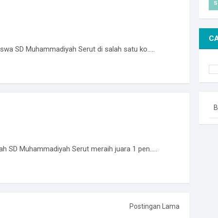
S
CA
iswa SD Muhammadiyah Serut di salah satu ko.....
B
lah SD Muhammadiyah Serut meraih juara 1 pen.....
Postingan Lama