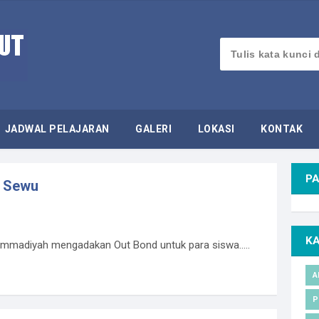
JADWAL PELAJARAN
GALERI
LOKASI
KONTAK
PA
a Sewu
K
mmadiyah mengadakan Out Bond untuk para siswa.....
A
P